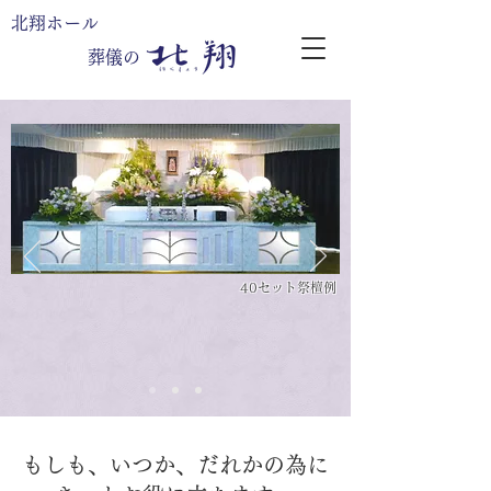
北翔ホール
葬儀の
40セット祭檀例
もしも、いつか、だれかの為に