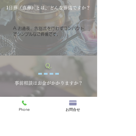
1日葬（直葬）とは、どんな葬儀ですか？
A.お通夜、告別式を行わずコンパクト
でシンプルなご葬儀です。
Q.
事前相談はお金がかかりますか？
A.事前相談やお見積りは無料で行って
Phone
お問合せ
おります。もしもの為の準備であり後悔
の無い葬儀を行う相談です。お気軽にご
相談ください。（事前相談、無料見積り
でエンディングノートを差し上げま
す。）